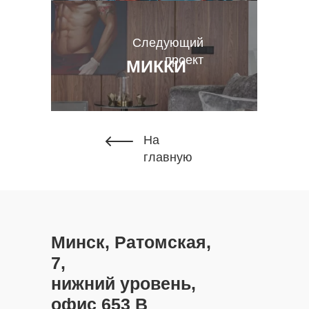
Следующий
проект
МИККИ
На
главную
Минск, Ратомская,
7,
нижний уровень,
офис 653 В